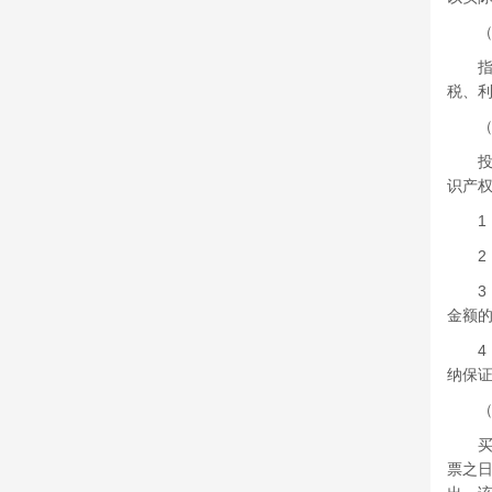
（六
指定
税、
（七
投标
识产
1．
2．
3．
金额的
4．
纳保
（八
买方
票之日