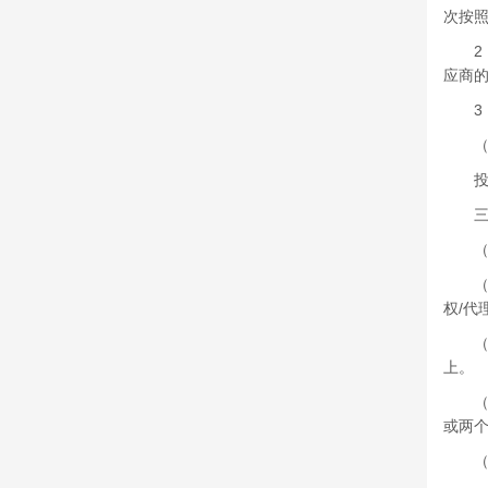
次按
2．a
应商的
3．
（五
投标
三、
（一
（二
权/代
（三
上。
（四
或两
（五