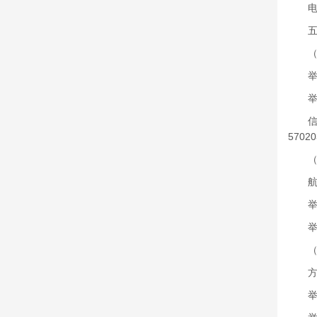
电子
五、
（一
举报电话
举报
信函
5702
（二
航空
举报
举报电
（三
方大
举报