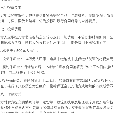
）报价要求
地点的交货价，包括提供货物所需的产品、包装材料、装卸/运输、安装
利润、打样、搬货上架等一切为投标和履行合同所需的全部费用。
）投标费用
人应承担其标书准备与递交等涉及的一切费用，不管投标结果如何，全
权归招标方所有，投标人的投标文件均不退回，部分费用要求说明如下：
标书费：500元人民币。
投标保证金：2.4万元人民币，逾期未缴纳或未提供缴纳凭证的将视为
履约保证金：招标结束后，中标单位应在合同签署完成5个工作日内缴纳
1%（向上取整至千位）收取。
投标保证金、履约保证金可以现金、转账或其他方式缴纳，鼓励投标人
证金，银行转账必须公对公账户，投标保证金以其他方式缴纳的有效期需不
）付款方式
对卖方提交的采购订单、送货单、物流回执单及增值税专用发票经审核
起45个自然日内支付货款；经审核有异议的，应于收到采购订单及发票