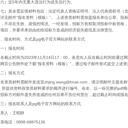
）近5年内无重大违法行为或失信行为。
）其余需反馈材料包括：法定代表人资格证明书、法人代表授权书（含
详见附件“报名资料（模板）”。 上述资质材料需加盖报名单位公章。投
有，不存在失效、虚假的情况。一经发现，招标方有权取消投标中标资格，
购项目，并要求承担由此给招标方造成的经济损失赔偿及法律责任。
报名时间、方式及pg电子官方网站的联系方式
）报名时间
止时间为2023年11月24日17：00，各意向人应在截止时间前通过网址（https:
网页公告附件处下载“报名资料（模板）”，通过电子邮件形式提交上述
）报名方式
资质材料需邮件发送至
zhjing.wang@hnair.com
，请注明邮件主题名称“
。所提供资料按资质材料要求的顺序进行编号、命名、以一份完整的pdf
，招标方对邮件遗失所造成的任何后果不负任何责任，超过截止时间或报
）报名联系人及pg电子官方网站的联系方式
人：王昭静
话：0898-68875136