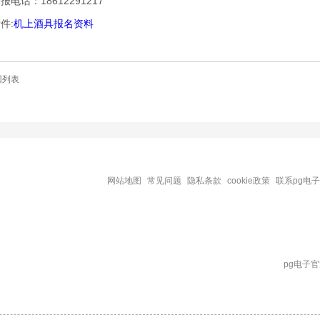
话：18612291217
:
机上酒具报名资料
回列表
网站地图
常见问题
隐私条款
cookie政策
联系pg电
pg电子