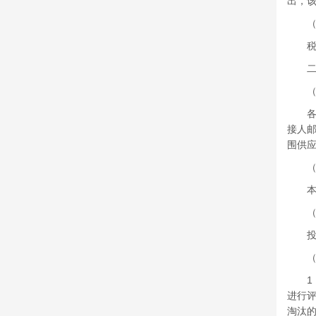
出，
（九
税率
二、
（一
各有意
接人
围供
（二
本次
（三
投标
（四
1．
进行
淘汰