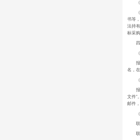
（六
（七
书等，
法持
标采
四、
（一
报名截
名，在
（二
报名
文件”
邮件
（三
联系
联系电