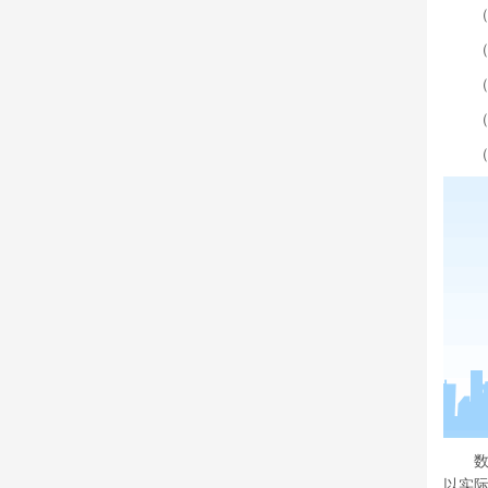
（一
（二
（三
（四
（五
数量
以实