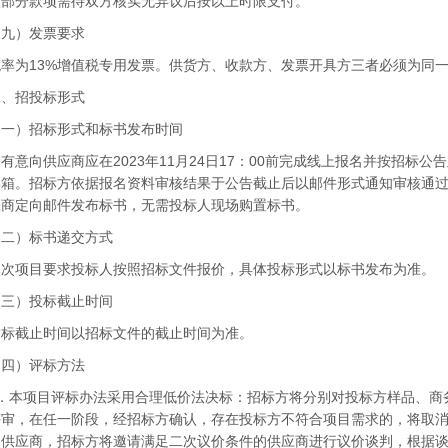
该部分款项需待双方核实无异议后按以上时限支付。
）发票要求
为13%增值税专用发票。供货方、收款方、发票开具方三者必须为同一
招投标形式
）招标形式和标书发布时间
向供应商应在2023年11月24日17：00前完成线上报名并按招标公
邮箱。招标方依据报名资料审核结果于公告截止后以邮件形式通知审核通过
应商定向邮件发布标书，无需投标人现场购置标书。
）标书递交方式
项目要求投标人按照招标文件报价，具体投标形式以标书发布为准。
）投标截止时间
截止时间以招标文件的截止时间为准。
）评标方法
本项目评标办法采用合理低价法决标：招标方将分别对投标方样品、商
评审，在任一阶段，经招标方确认，存在投标方不符合项目需求的，将取
的供应商，招标方将邀请满足二次议价条件的供应商进行议价谈判，根据