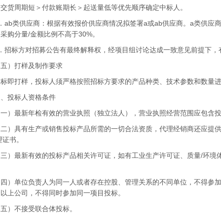
照交货周期短＞付款账期长＞起送量低等优先顺序确定中标人。
b类供应商：根据有效报价供应商情况拟签署a或ab供应商。a类供应商的
采购分量/金额比例不高于30%。
招标方对招募公告有最终解释权，经项目组讨论达成一致意见前提下，
）打样及制作要求
即打样，投标人须严格按照招标方要求的产品种类、技术参数和数量进
投标人资格条件
）最新年检有效的营业执照（独立法人），营业执照经营范围应包含投
）具有生产或销售投标产品所需的一切合法资质，代理经销商还应提供
理证书。
）最新有效的投标产品相关许可证，如有工业生产许可证、质量/环境体
）单位负责人为同一人或者存在控股、管理关系的不同单位，不得参加
个以上公司，不得同时参加同一项目投标。
）不接受联合体投标。