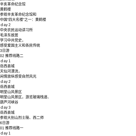
辛亥革命纪念馆
黄鹤楼
参观辛亥革命纪念馆和
中国“四大名楼”之一：黄鹤楼
ｄay 2
中央农民运动讲习所
毛泽东故居
学习中共党史，
感受爱国主义和各民传统
3
日游
02
推荐线路二
ｄay 1
岳西县城
天仙河漂流，
闲情放纵感受自然风光
ｄay 2
岳西县城
明堂山风景区
明堂山风景区，游览玻璃栈道、
葫芦河峡谷
ｄay 3
岳西县城
参观大别山烈士陵、西二师
6
日游
01
推荐线路一
ｄay 1