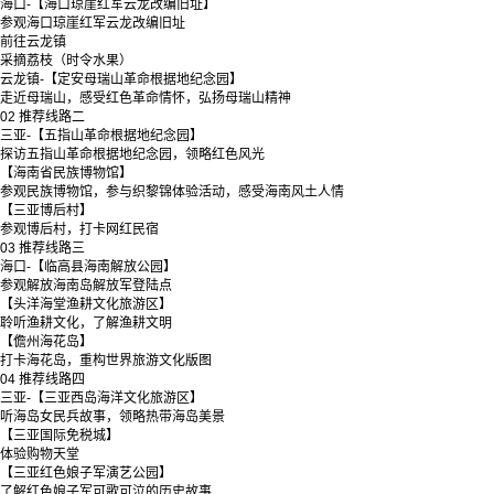
海口-【海口琼崖红军云龙改编旧址】
参观海口琼崖红军云龙改编旧址
前往云龙镇
采摘荔枝（时令水果）
云龙镇-【定安母瑞山革命根据地纪念园】
走近母瑞山，感受红色革命情怀，弘扬母瑞山精神
02
推荐线路二
三亚-【五指山革命根据地纪念园】
探访五指山革命根据地纪念园，领略红色风光
【海南省民族博物馆】
参观民族博物馆，参与织黎锦体验活动，感受海南风土人情
【三亚博后村】
参观博后村，打卡网红民宿
03
推荐线路三
海口-【临高县海南解放公园】
参观解放海南岛解放军登陆点
【头洋海堂渔耕文化旅游区】
聆听渔耕文化，了解渔耕文明
【儋州海花岛】
打卡海花岛，重构世界旅游文化版图
04
推荐线路四
三亚-【三亚西岛海洋文化旅游区】
听海岛女民兵故事，领略热带海岛美景
【三亚国际免税城】
体验购物天堂
【三亚红色娘子军演艺公园】
了解红色娘子军可歌可泣的历史故事