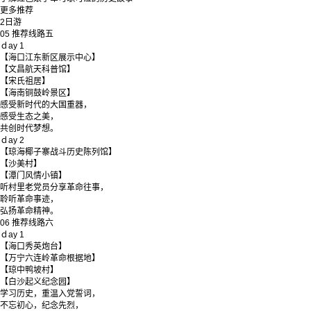
更多推荐
2
日游
05
推荐线路五
ｄay 1
【海口江东新区展示中心】
【文昌航天科普馆】
【宋氏祖居】
【海南铜鼓岭景区】
感受新时代的大国重器，
感受生态之美，
共创时代梦想。
ｄay 2
【琼海椰子寨战斗历史陈列馆】
【沙美村】
【潭门风情小镇】
听村里老党员分享革命往事，
聆听革命事迹，
弘扬革命精神。
06
推荐线路六
ｄay 1
【海口秀英炮台】
【万宁六连岭革命根据地】
【琼中鸭坡村】
【白沙起义纪念园】
学习历史，重温入党誓词，
不忘初心，纪念先烈，