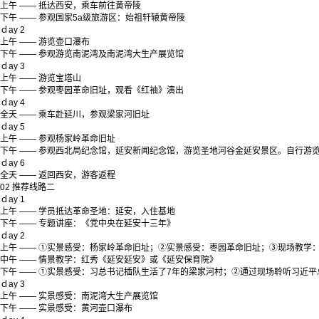
上午 —— 抵达西安，乘车前往黄帝陵
下午 —— 参观国家5a级旅游区：始祖轩辕黄帝陵
ｄay 2
上午 —— 游览壶口瀑布
下午 —— 参观游览南泥湾及南泥湾大生产展览馆
ｄay 3
上午 —— 游览宝塔山
下午 —— 参观枣园革命旧址，观看《红袖》演出
ｄay 4
全天 —— 乘车赴延川，参观梁家河旧址
ｄay 5
上午 —— 参观杨家岭革命旧址
下午 —— 参观西北局纪念馆，延安新闻纪念馆，游览圣地河谷金延安景区。自行游
ｄay 6
全天 —— 返回西安，游客返程
02
推荐线路二
ｄay 1
上午 —— 学员抵达革命圣地：延安，入住基地
下午 —— 专题讲座：《党中央在延安十三年》
ｄay 2
上午 —— ①实景感受：杨家岭革命旧址；②实景感受：枣园革命旧址；③现场教学
中午 —— 情景教学：红秀《延安延安》或《延安保育院》
下午 —— ①实景感受：习总书记插队生活了7年的梁家河村；②通过现场聆听习近
ｄay 3
上午 —— 实景感受：南泥湾大生产展览馆
下午 —— 实景感受：黄河壶口瀑布