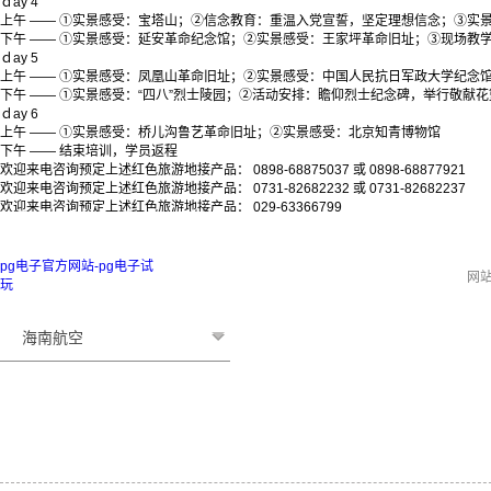
ｄay 4
上午 —— ①实景感受：宝塔山；②信念教育：重温入党宣誓，坚定理想信念；③实
下午 —— ①实景感受：延安革命纪念馆；②实景感受：王家坪革命旧址；③现场教
ｄay 5
上午 —— ①实景感受：凤凰山革命旧址；②实景感受：中国人民抗日军政大学纪念
下午 —— ①实景感受：“四八”烈士陵园；②活动安排：瞻仰烈士纪念碑，举行敬献
ｄay 6
上午 —— ①实景感受：桥儿沟鲁艺革命旧址；②实景感受：北京知青博物馆
下午 —— 结束培训，学员返程
欢迎来电咨询预定上述红色旅游地接产品： 0898-68875037 或 0898-68877921
欢迎来电咨询预定上述红色旅游地接产品： 0731-82682232 或 0731-82682237
欢迎来电咨询预定上述红色旅游地接产品： 029-63366799
pg电子官方网站-pg电子试
网
玩
海南航空