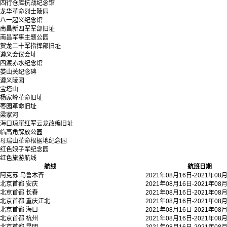
四行仓库抗战纪念馆
龙华革命烈士陵园
八一起义纪念馆
南昌新四军军部旧址
南昌军事主题公园
贺龙二十军指挥部旧址
遵义会议会址
四渡赤水纪念馆
娄山关纪念碑
遵义陵园
宝塔山
杨家岭革命旧址
枣园革命旧址
梁家河
海口琼崖红军云龙改编旧址
临高角解放公园
母瑞山革命根据地纪念园
红色娘子军纪念园
红色旅游航线
航线
航班日期
阿克苏
乌鲁木齐
2021年08月16日-2021年08
北京首都
安庆
2021年08月16日-2021年08
北京首都
长春
2021年08月16日-2021年08
北京首都
重庆江北
2021年08月16日-2021年08
北京首都
海口
2021年08月16日-2021年08
北京首都
杭州
2021年08月16日-2021年08