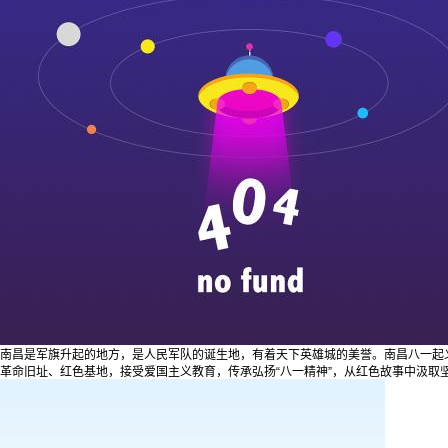
南昌是军旗升起的地方，是人民军队的诞生地，有着天下英雄城的美誉。南昌八一起
革命旧址、红色基地，接受爱国主义教育，传承弘扬“八一精神”，从红色故事中汲取