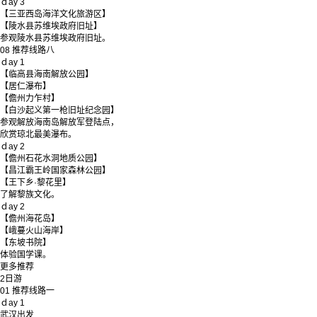
ｄay 3
【三亚西岛海洋文化旅游区】
【陵水县苏维埃政府旧址】
参观陵水县苏维埃政府旧址。
08
推荐线路八
ｄay 1
【临高县海南解放公园】
【居仁瀑布】
【儋州力乍村】
【白沙起义第一枪旧址纪念园】
参观解放海南岛解放军登陆点，
欣赏琼北最美瀑布。
ｄay 2
【儋州石花水洞地质公园】
【昌江霸王岭国家森林公园】
【王下乡·黎花里】
了解黎族文化。
ｄay 2
【儋州海花岛】
【峨蔓火山海岸】
【东坡书院】
体验国学课。
更多推荐
2
日游
01
推荐线路一
ｄay 1
武汉出发