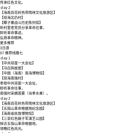
传承红色文化。
ｄay 2
【海南百花岭热带雨林文化旅游区】
【琼海北仍村】
【椰子寨战斗历史陈列馆】
听村里老党员分享革命往事，
聆听革命事迹，
弘扬革命精神。
更多推荐
3
日游
07
推荐线路七
ｄay 1
【中共琼崖一大会址】
【冯白驹故居】
【中国（海南）南海博物馆】
【琼海南强村】
参观中共琼崖一大会址，
聆听革命往事，
南强村采摘莲雾（当季水果）。
ｄay 2
【海南百花岭热带雨林文化旅游区】
【五指山革命根据地纪念园】
【海南省民族博物馆】
【三亚红色娘子军演艺公园】
探访五指山革命根据地，
领略红色风光。