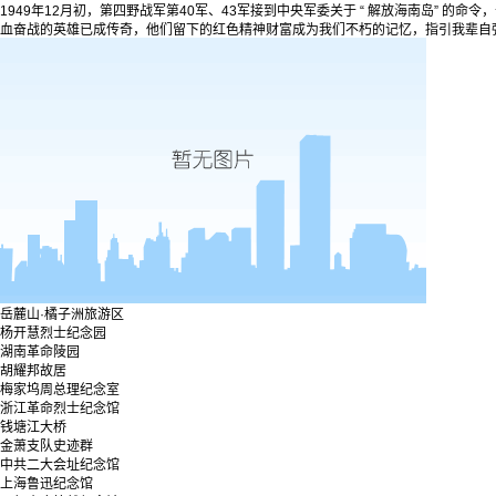
1949年12月初，第四野战军第40军、43军接到中央军委关于 “ 解放海南岛” 的
血奋战的英雄已成传奇，他们留下的红色精神财富成为我们不朽的记忆，指引我辈自
岳麓山·橘子洲旅游区
杨开慧烈士纪念园
湖南革命陵园
胡耀邦故居
梅家坞周总理纪念室
浙江革命烈士纪念馆
钱塘江大桥
金萧支队史迹群
中共二大会址纪念馆
上海鲁迅纪念馆